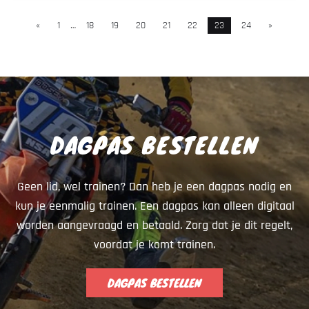
«
1
…
18
19
20
21
22
23
24
»
DAGPAS BESTELLEN
Geen lid, wel trainen? Dan heb je een dagpas nodig en
kun je eenmalig trainen. Een dagpas kan alleen digitaal
worden aangevraagd en betaald. Zorg dat je dit regelt,
voordat je komt trainen.
DAGPAS BESTELLEN