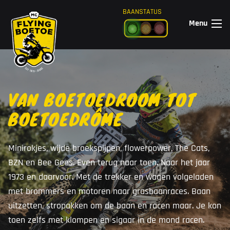
Ga naar de inhoud
BAANSTATUS
Menu
VAN BOETOEDROOM TOT
BOETOEDRÔME
Minirokjes, wijde broekspijpen, flowerpower, The Cats,
BZN en Bee Gees. Even terug naar toen. Naar het jaar
1973 en daarvoor. Met de trekker en wagen volgeladen
met brommers en motoren naar grasbaanraces. Baan
uitzetten, stropakken om de baan en racen maar. Je kon
toen zelfs met klompen en sigaar in de mond racen.