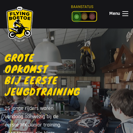
Ga naar de inhoud
BAANSTATUS
Menu
GROTE
OPKOMST
BIJ EERSTE
JEUGDTRAINING
25 jonge rijders waren
vandaag aanwezig bij de
eerste MX Junior training.