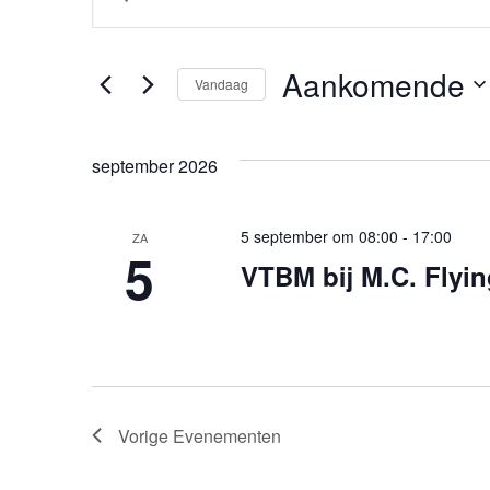
ZOEKEN
een
keyword
EN
in.
Aankomende
Vandaag
Zoek
WEERGEVEN
Selecteer
voor
een
Evenementen
NAVIGATIE
september 2026
datum.
met
keyword.
5 september om 08:00
-
17:00
ZA
5
VTBM bij M.C. Flyi
Vorige
Evenementen