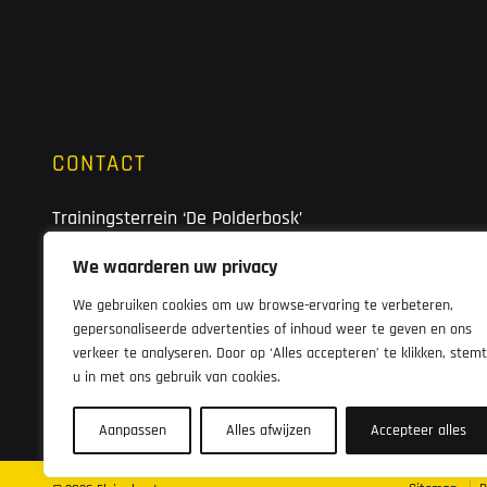
CONTACT
Trainingsterrein ‘De Polderbosk’
Polderboskdyk 37
We waarderen uw privacy
8502 TJ Joure
We gebruiken cookies om uw browse-ervaring te verbeteren,
Telefoonnummer kantine:
gepersonaliseerde advertenties of inhoud weer te geven en ons
verkeer te analyseren. Door op ‘Alles accepteren’ te klikken, stemt
0513-414981
u in met ons gebruik van cookies.
Aanpassen
Alles afwijzen
Accepteer alles