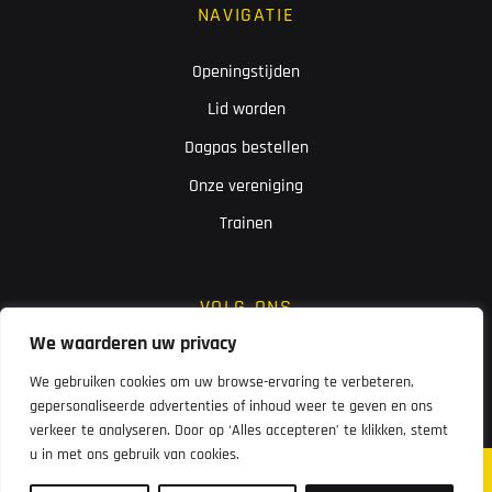
NAVIGATIE
Openingstijden
Lid worden
Dagpas bestellen
Onze vereniging
Trainen
VOLG ONS
We waarderen uw privacy
We gebruiken cookies om uw browse-ervaring te verbeteren,
gepersonaliseerde advertenties of inhoud weer te geven en ons
verkeer te analyseren. Door op ‘Alles accepteren’ te klikken, stemt
u in met ons gebruik van cookies.
© 2026 Flyingboetoe