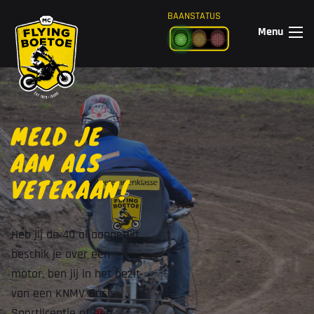
Ga naar de inhoud
BAANSTATUS
Menu
MELD JE
AAN ALS
VETERAAN!
Heb jij de 40 al aangetikt,
beschik je over een
motor, ben jij in het bezit
van een KNMV Basis
Sportlicentie of een