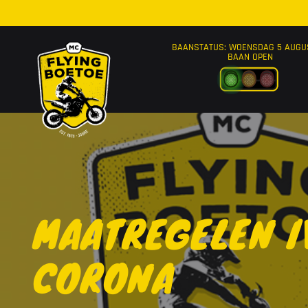
Ga naar de inhoud
BAANSTATUS: WOENSDAG 5 AUGU
BAAN OPEN
MAATREGELEN I
CORONA