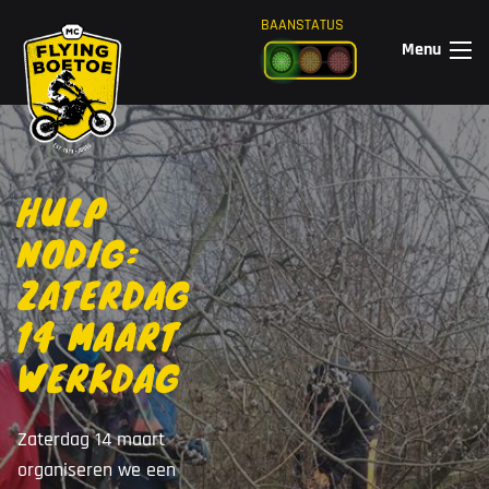
Ga naar de inhoud
BAANSTATUS
Menu
HULP
NODIG:
ZATERDAG
14 MAART
WERKDAG
Zaterdag 14 maart
organiseren we een