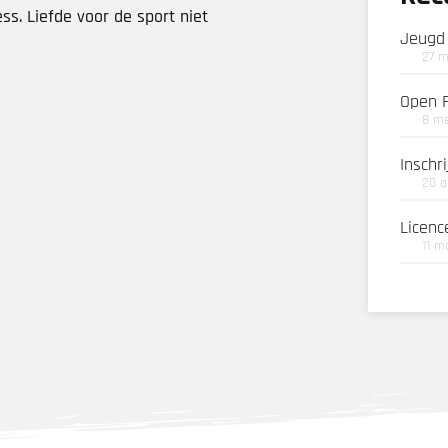
ss. Liefde voor de sport niet
Jeugd
27 m
Open 
8 me
Inschr
20 a
Licenc
11 m