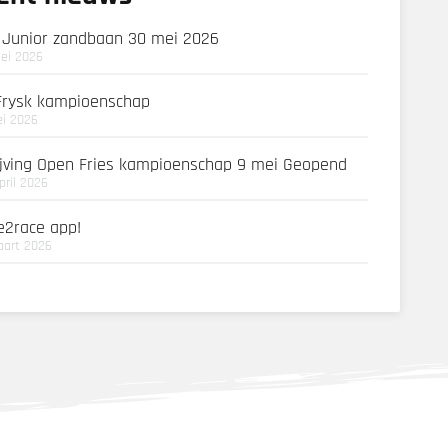
 Junior zandbaan 30 mei 2026
ei 2026
Frysk kampioenschap
i 2026
ijving Open Fries kampioenschap 9 mei Geopend
pril 2026
e2race app!
aart 2026