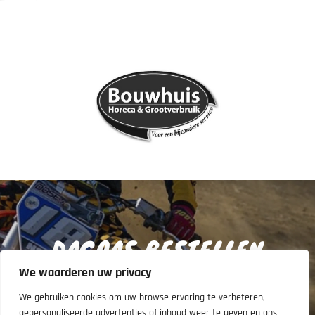
DAGPAS BESTELLEN
We waarderen uw privacy
Geen lid, wel trainen? Dan heb je een dagpas nodig en
We gebruiken cookies om uw browse-ervaring te verbeteren,
kun je eenmalig trainen. Een dagpas kan alleen digitaal
gepersonaliseerde advertenties of inhoud weer te geven en ons