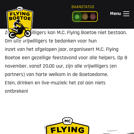
Ga naar de inhoud
BAANSTATUS
Menu
Zonder vrijwilligers kan M.C. Flying Boetoe niet bestaan.
Om alle vrijwilligers te bedanken voor hun
inzet van het afgelopen jaar, organiseert M.C. Flying
Boetoe een gezellige feestavond voor alle helpers. Op 8
november, vanaf 20.00 uur, zijn alle vrijwilligers (en
partners) van harte welkom in de Boetoedome.
Eten, drinken en live-muziek: het zal aan niets
ontbreken!