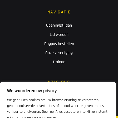
NAVIGATIE
Openingstijden
Lid worden
Dagpas bestellen
Onze vereniging
Trainen
VOLG ONS
We waarderen uw privacy
We gebruiken cookies om uw browse-ervaring te verbeteren,
gepersonaliseerde advertenties of inhoud weer te geven en ons
verkeer te analyseren. Door op ‘Alles accepteren’ te klikken, stemt
u in met ons gebruik van cookies.