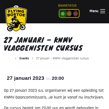
Ga naar de inhoud
BAANSTATUS
Menu
27 JANUARI – KNMV
VLAGGENISTEN CURSUS
Events
27 januari – KNMV vlaggenisten cursus
27 januari 2023
20:00
om
Op 27 januari 2023 a.s. organiseren wij een opleiding tot
KNMV-baancommissaris. Je kunt je vanaf nu inschrijven.
De cursus begint om 20.00 uur en wordt gehouden in