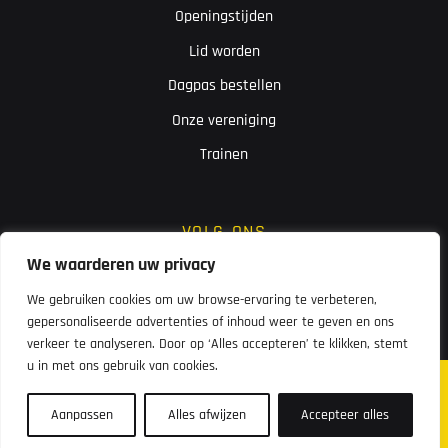
Openingstijden
Lid worden
Dagpas bestellen
Onze vereniging
Trainen
VOLG ONS
We waarderen uw privacy
We gebruiken cookies om uw browse-ervaring te verbeteren,
gepersonaliseerde advertenties of inhoud weer te geven en ons
verkeer te analyseren. Door op ‘Alles accepteren’ te klikken, stemt
u in met ons gebruik van cookies.
© 2026 Flyingboetoe
Sitemap
Privacystatement
Aanpassen
Alles afwijzen
Accepteer alles
Website gerealiseerd door
MediaSoep